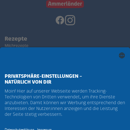
Rezepte
Milchrezepte
Käserezepte
Butterrezepte
Produkte
Weidemilchprodukte
Verpackung
Natürlich beste Qualität
Nachhaltigkeit
Pro Weideland
Tierwohl
Natürlich auf der Weide
Biohaltung
Über uns
Die Genossenschaft