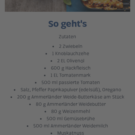
So geht's
Zutaten
2 Zwiebeln
1 Knoblauchzehe
2 EL Olivenöl
600 g Hackfleisch
1 EL Tomatenmark
500 ml passierte Tomaten
Salz, Pfeffer Paprikapulver (edelsüß), Oregano
200 g Ammerländer Weide-Butterkäse am Stück
80 g Ammerländer Weidebutter
80 g Weizenmehl
500 ml Gemüsebrühe
500 ml Ammerländer Weidemilch
Muskatnuss